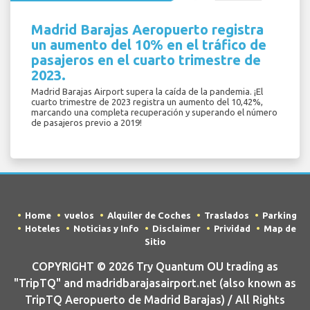
Madrid Barajas Aeropuerto registra
un aumento del 10% en el tráfico de
pasajeros en el cuarto trimestre de
2023.
Madrid Barajas Airport supera la caída de la pandemia. ¡El
cuarto trimestre de 2023 registra un aumento del 10,42%,
marcando una completa recuperación y superando el número
de pasajeros previo a 2019!
Home
vuelos
Alquiler de Coches
Traslados
Parking
Hoteles
Noticias y Info
Disclaimer
Prividad
Map de
Sitio
COPYRIGHT © 2026 Try Quantum OU trading as
"TripTQ" and madridbarajasairport.net (also known as
TripTQ Aeropuerto de Madrid Barajas) / All Rights