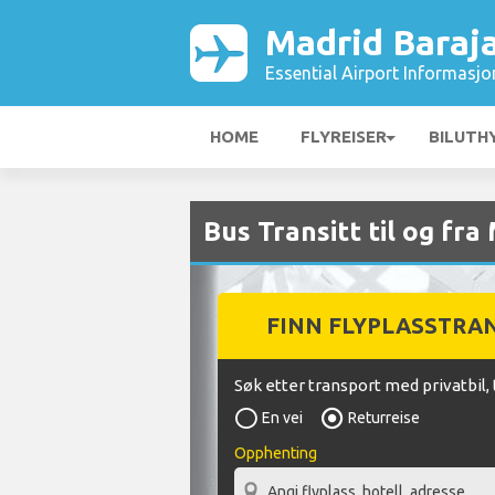
Madrid Baraja
Essential Airport Informasjo
HOME
FLYREISER
BILUTH
Bus Transitt til og fra
FINN FLYPLASSTRA
Søk etter transport med privatbil, 
En vei
Returreise
Opphenting