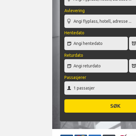
Avlevering
Hentedato
Returdato
Passasjerer
SØK