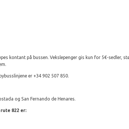
øpes kontant på bussen. Vekslepenger gis kun for 5€-sedler, stør
em.
ybusslinjene er +34 902 507 850.
 Costada og San Fernando de Henares.
rute 822 er: