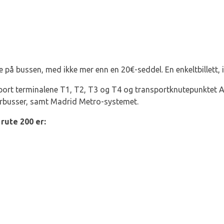
e på bussen, med ikke mer enn en 20€-seddel. En enkeltbillett, i
ort terminalene T1, T2, T3 og T4 og transportknutepunktet 
nturbusser, samt Madrid Metro-systemet.
rute 200 er: