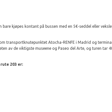
an bare kjøpes kontant på bussen med en 5€-seddel eller vekslep
om transportknutepunktet Atocha-RENFE i Madrid og termina
eten av de viktigste museene og Paseo del Arte, og turen tar 
rute 203 er: