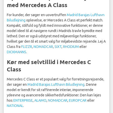
med Mercedes A Class
For kunder, der søger en uovertruffen
Madrid Barajas Lufthavn
Biludlejning
oplevelse, er Mercedes A Class et perfekt match.
Kompakt, stilfuld og fyldt med innovative funktioner, er denne
model ideel til at navigere rundt i Madrids travle bymidte med
lethed. Den er også udstyret med miljøvenlige funktioner,
hvilket gør den til et smart valg for miljøbevidste rejsende. Lej A
Class fra
FLIZZR
,
NOMADCAR
,
SIXT
,
RHODIUM
eller
DICKMANNS
.
Kør med selvtillid i Mercedes C
Class
Mercedes C Class er et populært valg for forretningsrejsende,
der søger en
Madrid Barajas Lufthavn Biludlejning
. Denne
model er kendt for sit raffinerede interiør, imponerende
ydeevne og avancerede sikkerhedsfunktioner. Den kan lejes
hos
ENTERPRISE
,
ALAMO
,
NOMADCAR
,
EUROPCAR
eller
NATIONAL
.