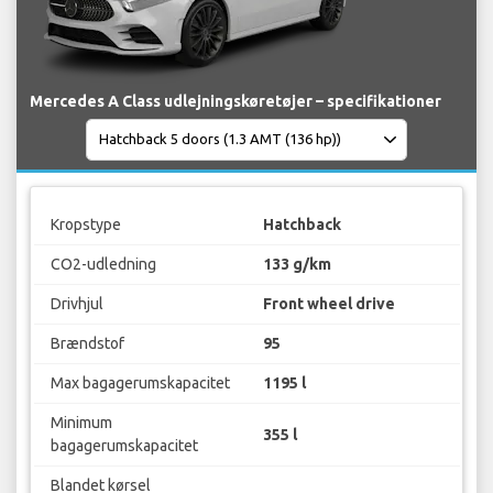
Mercedes A Class udlejningskøretøjer – specifikationer
Kropstype
Hatchback
CO2-udledning
133 g/km
Drivhjul
Front wheel drive
Brændstof
95
Max bagagerumskapacitet
1195 l
Minimum
355 l
bagagerumskapacitet
Blandet kørsel