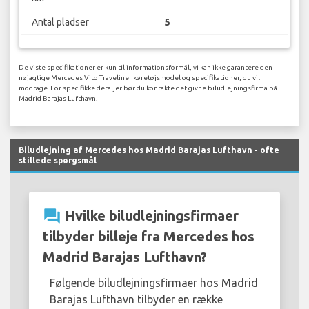
Antal pladser
5
De viste specifikationer er kun til informationsformål, vi kan ikke garantere den
nøjagtige Mercedes Vito Traveliner køretøjsmodel og specifikationer, du vil
modtage. For specifikke detaljer bør du kontakte det givne biludlejningsfirma på
Madrid Barajas Lufthavn.
Biludlejning af Mercedes hos Madrid Barajas Lufthavn - ofte
stillede spørgsmål
question_answer
Hvilke biludlejningsfirmaer
tilbyder billeje fra Mercedes hos
Madrid Barajas Lufthavn?
Følgende biludlejningsfirmaer hos Madrid
Barajas Lufthavn tilbyder en række