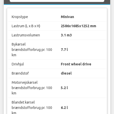
Kropstype
Minivan
Lastrum (L x B x H)
2586x1685x1252 mm
Lastrumsvolumen
3.1 m3
Bykørsel
brændstofforbrug pr. 100
7.7 l
km
Drivhjul
Front wheel drive
Brændstof
diesel
Motorvejskørsel
brændstofforbrug pr. 100
5.2 l
km
Blandet kørsel
brændstofforbrug pr. 100
6.2 l
km