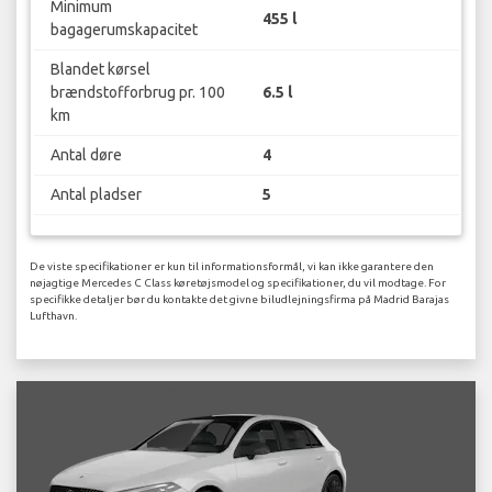
Minimum
455 l
bagagerumskapacitet
Blandet kørsel
brændstofforbrug pr. 100
6.5 l
km
Antal døre
4
Antal pladser
5
De viste specifikationer er kun til informationsformål, vi kan ikke garantere den
nøjagtige Mercedes C Class køretøjsmodel og specifikationer, du vil modtage. For
specifikke detaljer bør du kontakte det givne biludlejningsfirma på Madrid Barajas
Lufthavn.