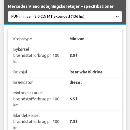
Mercedes Viano udlejningskøretøjer – specifikationer
Kropstype
Minivan
Bykørsel
brændstofforbrug pr. 100
8.9 l
km
Drivhjul
Rear wheel drive
Brændstof
diesel
Motorvejskørsel
brændstofforbrug pr. 100
6.5 l
km
Blandet kørsel
brændstofforbrug pr. 100
7.3 l
km