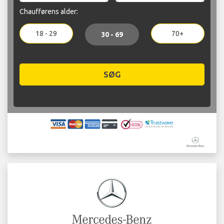
Chaufførens alder:
18 - 29
70+
30 - 69
SØG