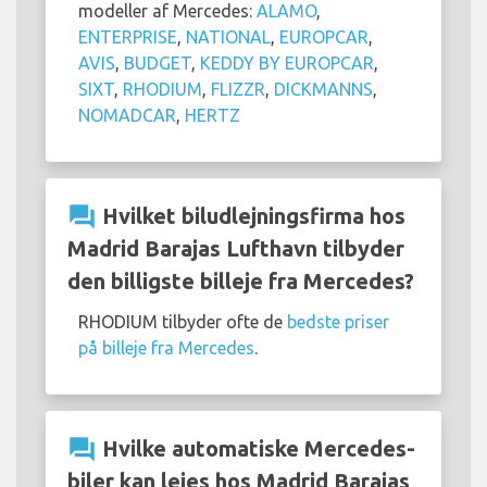
modeller af Mercedes:
ALAMO
,
ENTERPRISE
,
NATIONAL
,
EUROPCAR
,
AVIS
,
BUDGET
,
KEDDY BY EUROPCAR
,
SIXT
,
RHODIUM
,
FLIZZR
,
DICKMANNS
,
NOMADCAR
,
HERTZ
question_answer
Hvilket biludlejningsfirma hos
Madrid Barajas Lufthavn tilbyder
den billigste billeje fra Mercedes?
RHODIUM tilbyder ofte de
bedste priser
på billeje fra Mercedes
.
question_answer
Hvilke automatiske Mercedes-
biler kan lejes hos Madrid Barajas