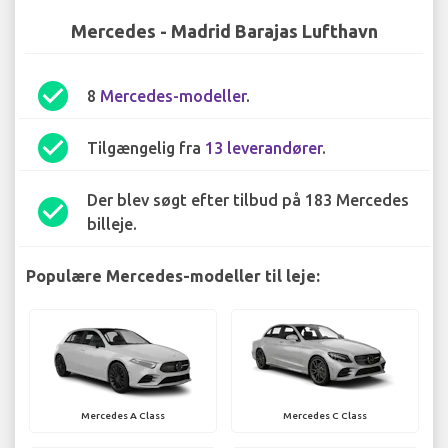
Mercedes - Madrid Barajas Lufthavn
check_circle
8
Mercedes-modeller
.
check_circle
Tilgængelig fra
13 leverandører
.
Der blev søgt efter tilbud på 183 Mercedes
check_circle
billeje.
Populære Mercedes-modeller til leje:
Mercedes A Class
Mercedes C Class