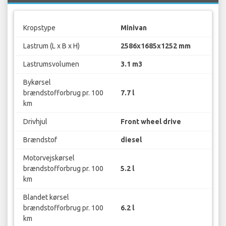
Kropstype
Minivan
Lastrum (L x B x H)
2586x1685x1252 mm
Lastrumsvolumen
3.1 m3
Bykørsel
brændstofforbrug pr. 100
7.7 l
km
Drivhjul
Front wheel drive
Brændstof
diesel
Motorvejskørsel
brændstofforbrug pr. 100
5.2 l
km
Blandet kørsel
brændstofforbrug pr. 100
6.2 l
km