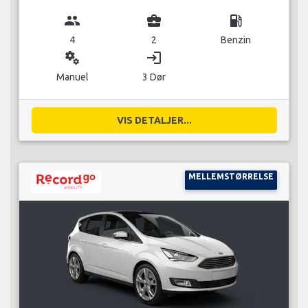
group
business_center
local_gas_station
4
2
Benzin
miscellaneous_services
login
Manuel
3 Dør
VIS DETALJER...
MELLEMSTØRRELSE