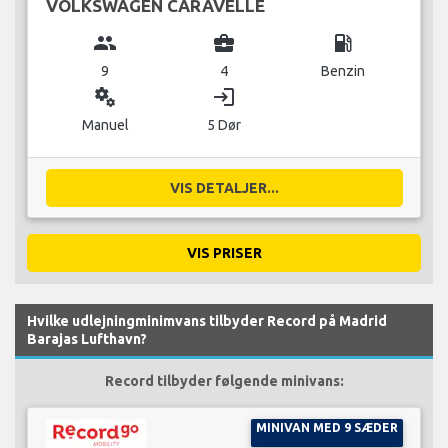
VOLKSWAGEN CARAVELLE
group
business_center
local_gas_station
9
4
Benzin
miscellaneous_services
login
Manuel
5 Dør
VIS DETALJER...
VIS PRISER
Hvilke udlejningminimvans tilbyder Record på Madrid
Barajas Lufthavn?
Record tilbyder følgende minivans:
MINIVAN MED 9 SÆDER