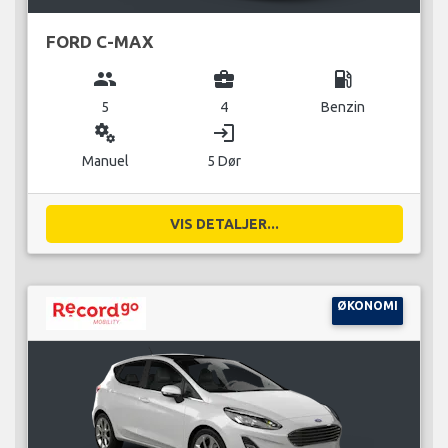
FORD C-MAX
group
business_center
local_gas_station
5
4
Benzin
miscellaneous_services
login
Manuel
5 Dør
VIS DETALJER...
ØKONOMI