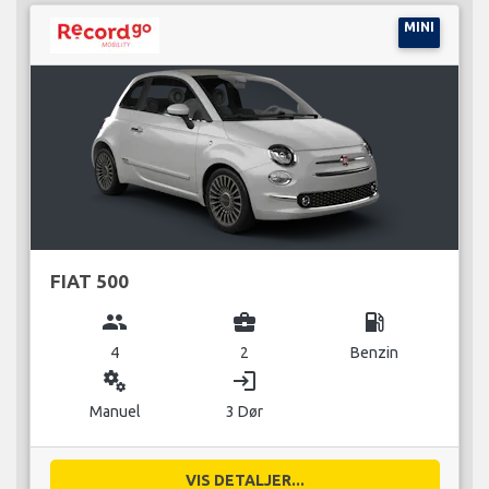
MINI
FIAT 500
group
business_center
local_gas_station
4
2
Benzin
miscellaneous_services
login
Manuel
3 Dør
VIS DETALJER...