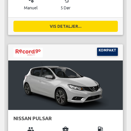
Manuel
5 Dør
VIS DETALJER...
KOMPAKT
NISSAN PULSAR
group
business_center
local_gas_station