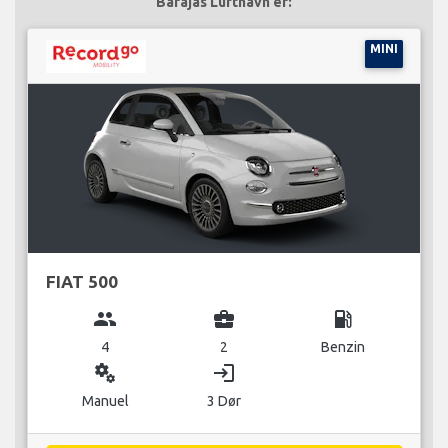
Barajas Lufthavn er:
MINI
FIAT 500
group
business_center
local_gas_station
4
2
Benzin
miscellaneous_services
login
Manuel
3 Dør