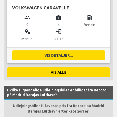
VOLKSWAGEN CARAVELLE
group
business_center
local_gas_station
9
4
Benzin
miscellaneous_services
login
Manuel
5 Dør
VIS DETALJER...
VIS ALLE
Hvilke tilgængelige udlejningsbiler er billigst fra Record
på Madrid Barajas Lufthavn?
Udlejningsbiler til laveste pris fra Record på Madrid
Barajas Lufthavn efter kategori er: