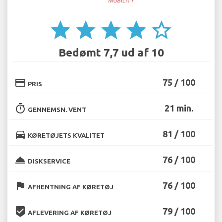
star
star
star
star
star_border
Bedømt 7,7 ud af 10
credit_card
75 / 100
PRIS
timer
21 min.
GENNEMSN. VENT
directions_car
81 / 100
KØRETØJETS KVALITET
room_service
76 / 100
DISKSERVICE
flag
76 / 100
AFHENTNING AF KØRETØJ
beenhere
79 / 100
AFLEVERING AF KØRETØJ