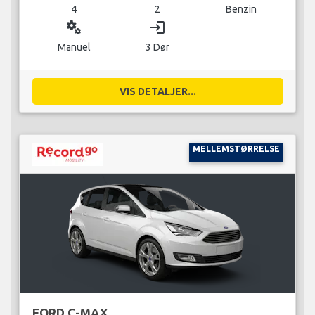
4
2
Benzin
miscellaneous_services
login
Manuel
3 Dør
VIS DETALJER...
MELLEMSTØRRELSE
FORD C-MAX