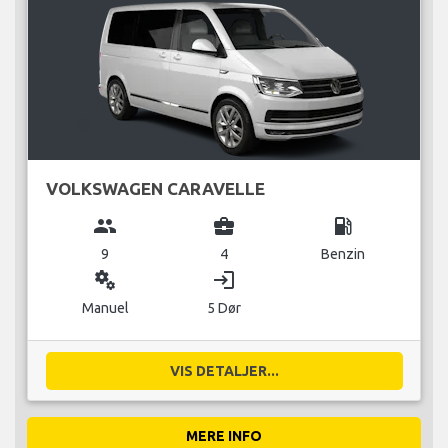
VOLKSWAGEN CARAVELLE
group
business_center
local_gas_station
9
4
Benzin
miscellaneous_services
login
Manuel
5 Dør
VIS DETALJER...
MERE INFO