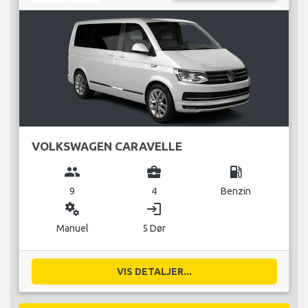
VOLKSWAGEN CARAVELLE
group
business_center
local_gas_station
9
4
Benzin
miscellaneous_services
login
Manuel
5 Dør
VIS DETALJER...