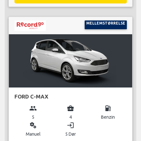
MELLEMSTØRRELSE
FORD C-MAX
group
business_center
local_gas_station
5
4
Benzin
miscellaneous_services
login
Manuel
5 Dør