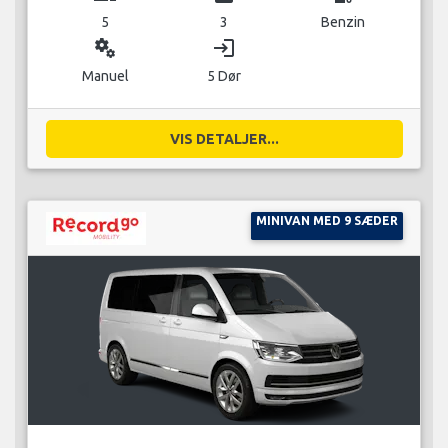
5
3
Benzin
miscellaneous_services
login
Manuel
5 Dør
VIS DETALJER...
MINIVAN MED 9 SÆDER