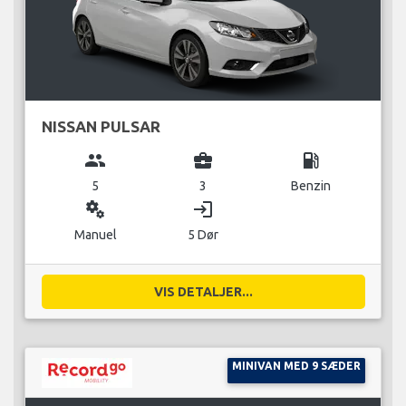
NISSAN PULSAR
group
business_center
local_gas_station
5
3
Benzin
miscellaneous_services
login
Manuel
5 Dør
VIS DETALJER...
MINIVAN MED 9 SÆDER