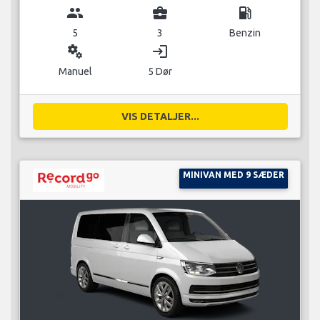
group
business_center
local_gas_station
5
3
Benzin
miscellaneous_services
login
Manuel
5 Dør
VIS DETALJER...
MINIVAN MED 9 SÆDER