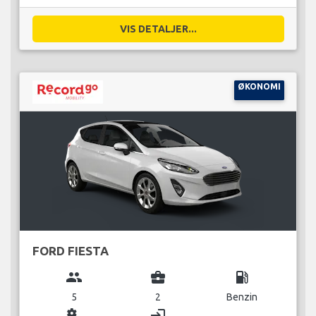
VIS DETALJER...
ØKONOMI
FORD FIESTA
group
business_center
local_gas_station
5
2
Benzin
miscellaneous_services
login