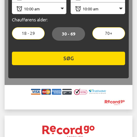
Chaufførens alder:
18 - 29
70+
30 - 69
SØG