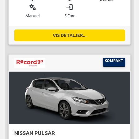
miscellaneous_services
login
Manuel
5 Dør
VIS DETALJER...
KOMPAKT
NISSAN PULSAR