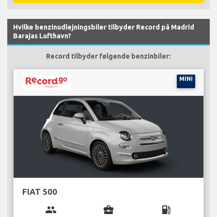
Hvilke benzinudlejningsbiler tilbyder Record på Madrid
Barajas Lufthavn?
Record tilbyder følgende benzinbiler:
MINI
FIAT 500
group
business_center
local_gas_station