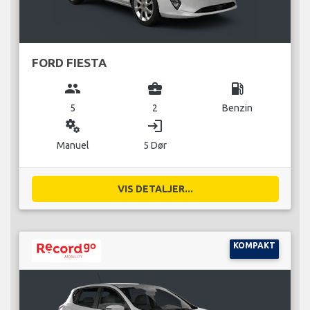
FORD FIESTA
group
business_center
local_gas_station
5
2
Benzin
miscellaneous_services
login
Manuel
5 Dør
VIS DETALJER...
KOMPAKT