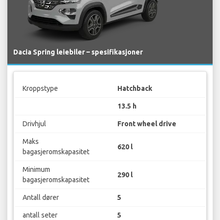
Dacia Spring leiebiler – spesifikasjoner
Kroppstype
Hatchback
13.5 h
Drivhjul
Front wheel drive
Maks
620 l
bagasjeromskapasitet
Minimum
290 l
bagasjeromskapasitet
Antall dører
5
antall seter
5