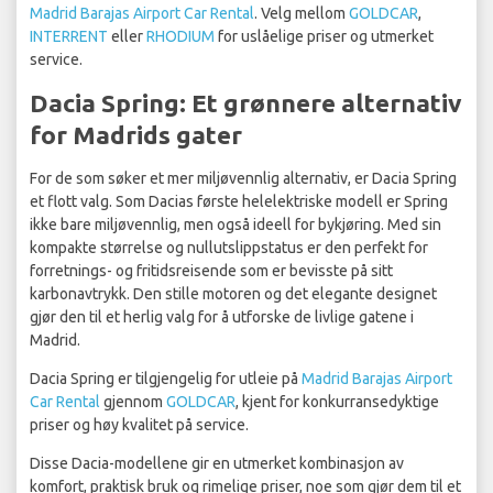
Madrid Barajas Airport Car Rental
. Velg mellom
GOLDCAR
,
INTERRENT
eller
RHODIUM
for uslåelige priser og utmerket
service.
Dacia Spring: Et grønnere alternativ
for Madrids gater
For de som søker et mer miljøvennlig alternativ, er Dacia Spring
et flott valg. Som Dacias første helelektriske modell er Spring
ikke bare miljøvennlig, men også ideell for bykjøring. Med sin
kompakte størrelse og nullutslippstatus er den perfekt for
forretnings- og fritidsreisende som er bevisste på sitt
karbonavtrykk. Den stille motoren og det elegante designet
gjør den til et herlig valg for å utforske de livlige gatene i
Madrid.
Dacia Spring er tilgjengelig for utleie på
Madrid Barajas Airport
Car Rental
gjennom
GOLDCAR
, kjent for konkurransedyktige
priser og høy kvalitet på service.
Disse Dacia-modellene gir en utmerket kombinasjon av
komfort, praktisk bruk og rimelige priser, noe som gjør dem til et