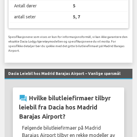
Antall dører
5
antall seter
5, 7
Spesifikasjonene som vises er kun for informasjonsformål, vi kan ikke garantere den
eksakte Dacia Lodgy kjøretøymodellen og spesifikasjonene du vil motta. For
spesifikke detaljer bør du sjekke med det gitte bilutleiefirmaet på Madrid Barajas
Airport.
Dacia Leiebil hos Madrid Barajas Airport – Vanlige spørsmål
question_answer
Hvilke bilutleiefirmaer tilbyr
leiebil fra Dacia hos Madrid
Barajas Airport?
Følgende bilutleiefirmaer på Madrid
Barajas Airport tilbyr en rekke modeller av