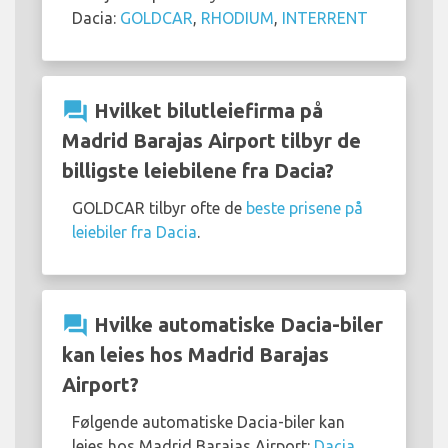
Dacia:
GOLDCAR
,
RHODIUM
,
INTERRENT
question_answer
Hvilket bilutleiefirma på
Madrid Barajas Airport tilbyr de
billigste leiebilene fra Dacia?
GOLDCAR tilbyr ofte de
beste prisene på
leiebiler fra Dacia
.
question_answer
Hvilke automatiske Dacia-biler
kan leies hos Madrid Barajas
Airport?
Følgende automatiske Dacia-biler kan
leies hos Madrid Barajas Airport:
Dacia