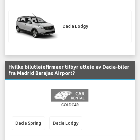
Dacia Lodgy
Hvilke bilutleiefirmaer tilbyr utleie av Dacia-biler
fra Madrid Barajas Airport?
GOLDCAR
Dacia Spring
Dacia Lodgy