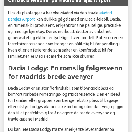
Om Dacia leiebiler på Madrid Barajas Airport
Hvis du planlegger å besøke Madrid via den travle
Madrid
Barajas Airport
, kan du ikke gå galt med en Dacia-leiebil. Dacia,
en rumensk bilprodusent, er kjent for sine pålitelige, praktiske
og rimelige kjøretøy. Deres merkeattributter av enkelhet,
generøsitet og ekthet er tydelige i hvert modell. Enten du er en
forretningsreisende som trenger en pålitelig bil for pendling i
byen eller en ferierende som søker en komfortabel bil for
familieturer, er Dacia et merke som ikke skuffer.
Dacia Lodgy: En romslig følgesvenn
for Madrids brede avenyer
Dacia Lodgy er en stor flerbruksbil som tilbyr god plass og
komfort for både forretnings- og fritidsreisende. Den er ideell
for familier eller grupper som trenger ekstra plass til bagasje
eller utstyr. Lodgys økonomiske motor og utmerket veigrep gjør
den til et perfekt valg for å navigere de brede avenyene og
travle gatene i Madrid.
Du kan leie Dacia Lodgy fra tre anerkjente leverandører på