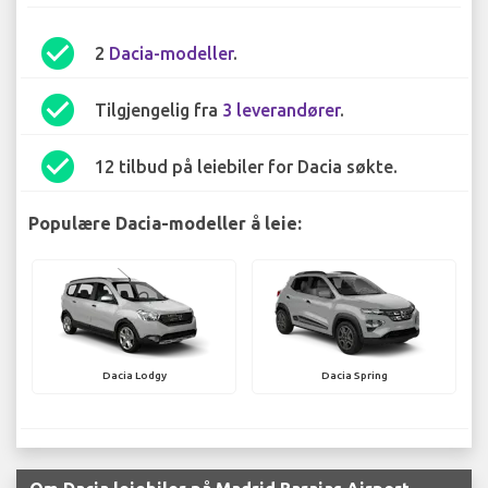
check_circle
2
Dacia-modeller
.
check_circle
Tilgjengelig fra
3 leverandører
.
check_circle
12 tilbud på leiebiler for Dacia søkte.
Populære Dacia-modeller å leie:
Dacia Lodgy
Dacia Spring