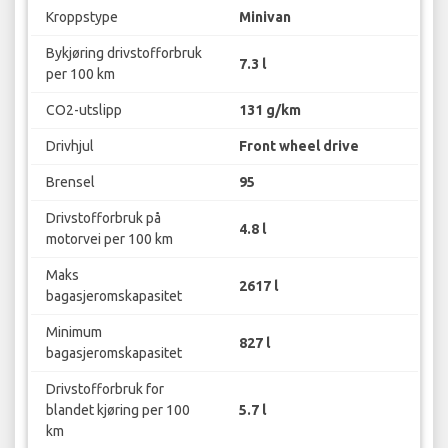
Kroppstype
Minivan
Bykjøring drivstofforbruk
7.3 l
per 100 km
CO2-utslipp
131 g/km
Drivhjul
Front wheel drive
Brensel
95
Drivstofforbruk på
4.8 l
motorvei per 100 km
Maks
2617 l
bagasjeromskapasitet
Minimum
827 l
bagasjeromskapasitet
Drivstofforbruk for
blandet kjøring per 100
5.7 l
km