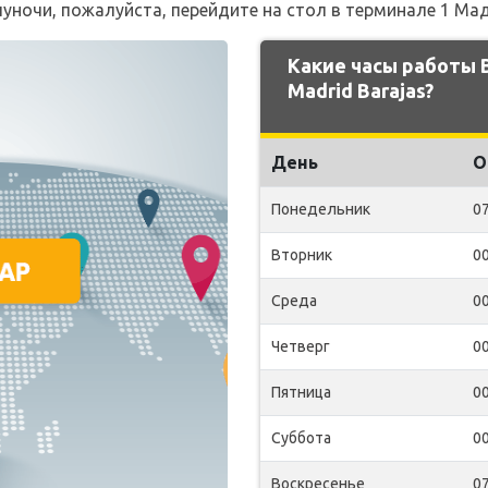
ночи, пожалуйста, перейдите на стол в терминале 1 Ма
Какие часы работы
Madrid Barajas?
День
О
Понедельник
07
Вторник
00
Среда
00
Четверг
00
Пятница
00
Суббота
00
Воскресенье
07