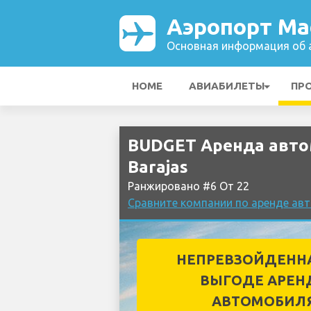
Аэропорт Mad
Основная информация об а
HOME
АВИАБИЛЕТЫ
ПР
BUDGET Аренда авто
Barajas
Ранжировано #6 От 22
Сравните компании по аренде авт
НЕПРЕВЗОЙДЕНН
ВЫГОДЕ АРЕН
АВТОМОБИЛ