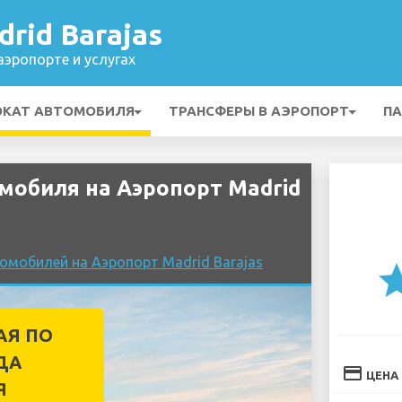
rid Barajas
эропорте и услугах
ОКАТ АВТОМОБИЛЯ
ТРАНСФЕРЫ В АЭРОПОРТ
ПА
мобиля на Аэропорт Madrid
омобилей на Аэропорт Madrid Barajas
st
АЯ ПО
ДА
credit_card
ЦЕНА
Я