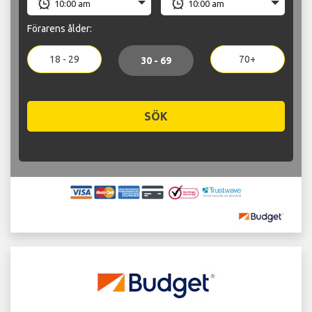
Förarens ålder:
18 - 29
70+
30 - 69
SÖK