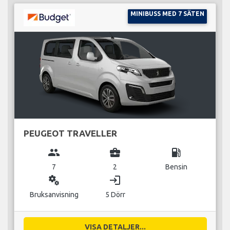
MINIBUSS MED 7 SÄTEN
PEUGEOT TRAVELLER
group
business_center
local_gas_station
7
2
Bensin
miscellaneous_services
login
Bruksanvisning
5 Dörr
VISA DETALJER...