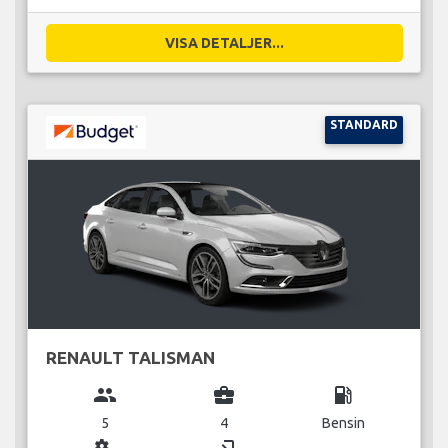
VISA DETALJER...
STANDARD
RENAULT TALISMAN
group
business_center
local_gas_station
5
4
Bensin