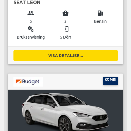
SEAT LEON
group
business_center
local_gas_station
5
3
Bensin
miscellaneous_services
login
Bruksanvisning
5 Dörr
VISA DETALJER...
KOMBI