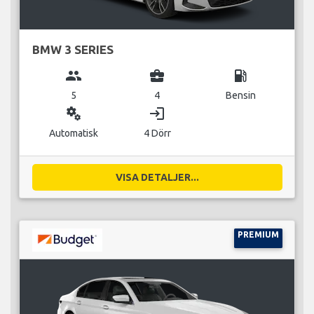
BMW 3 SERIES
group
business_center
local_gas_station
5
4
Bensin
miscellaneous_services
login
Automatisk
4 Dörr
VISA DETALJER...
PREMIUM