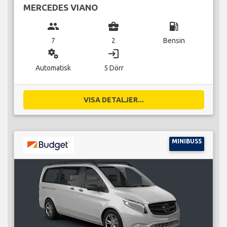
MERCEDES VIANO
group
business_center
local_gas_station
7
2
Bensin
miscellaneous_services
login
Automatisk
5 Dörr
VISA DETALJER...
MINIBUSS