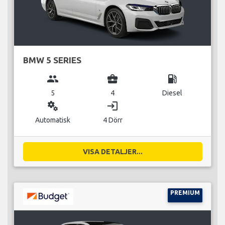
BMW 5 SERIES
group
business_center
local_gas_station
5
4
Diesel
miscellaneous_services
login
Automatisk
4 Dörr
VISA DETALJER...
PREMIUM