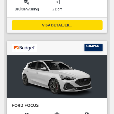
miscellaneous_services
login
Bruksanvisning
5 Dörr
VISA DETALJER...
KOMPAKT
FORD FOCUS