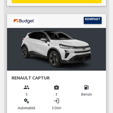
KOMPAKT
RENAULT CAPTUR
group
business_center
local_gas_station
5
3
Bensin
miscellaneous_services
login
Automatisk
5 Dörr