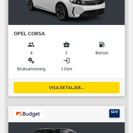
OPEL CORSA
group
business_center
local_gas_station
4
2
Bensin
miscellaneous_services
login
Bruksanvisning
5 Dörr
VISA DETALJER...
SUV