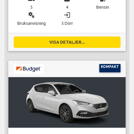
5
4
Bensin
miscellaneous_services
login
Bruksanvisning
5 Dörr
VISA DETALJER...
KOMPAKT