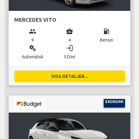
MERCEDES VITO
group
business_center
local_gas_station
9
4
Bensin
miscellaneous_services
login
Automatisk
5 Dörr
VISA DETALJER...
EKONOMI