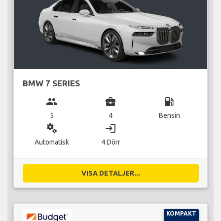
BMW 7 SERIES
group
business_center
local_gas_station
5
4
Bensin
miscellaneous_services
login
Automatisk
4 Dörr
VISA DETALJER...
KOMPAKT