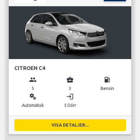
CITROEN C4
group
business_center
local_gas_station
5
3
Bensin
miscellaneous_services
login
Automatisk
5 Dörr
VISA DETALJER...