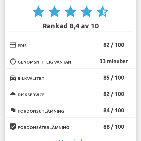
star
star
star
star
star_half
Rankad 8,4 av 10
credit_card
82 / 100
PRIS
timer
33 minuter
GENOMSNITTLIG VÄNTAN
directions_car
85 / 100
BILKVALITET
room_service
82 / 100
DISKSERVICE
flag
84 / 100
FORDONSUTLÄMNING
beenhere
88 / 100
FORDONSÅTERLÄMNING