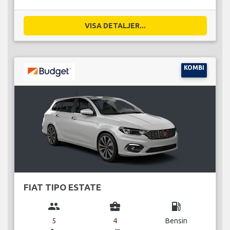
VISA DETALJER...
KOMBI
FIAT TIPO ESTATE
group
business_center
local_gas_station
5
4
Bensin