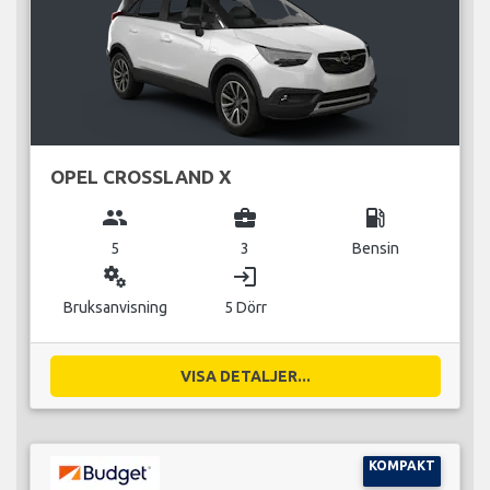
OPEL CROSSLAND X
group
business_center
local_gas_station
5
3
Bensin
miscellaneous_services
login
Bruksanvisning
5 Dörr
VISA DETALJER...
KOMPAKT