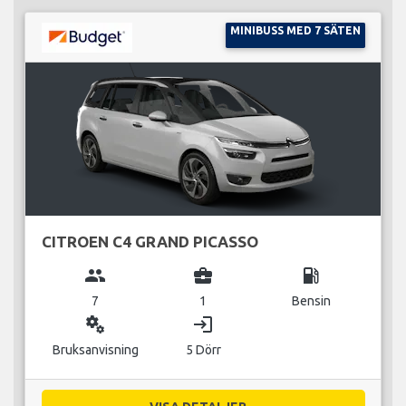
MINIBUSS MED 7 SÄTEN
CITROEN C4 GRAND PICASSO
group
business_center
local_gas_station
7
1
Bensin
miscellaneous_services
login
Bruksanvisning
5 Dörr