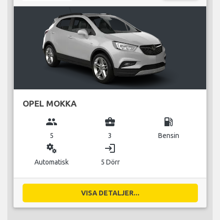
OPEL MOKKA
group
business_center
local_gas_station
5
3
Bensin
miscellaneous_services
login
Automatisk
5 Dörr
VISA DETALJER...