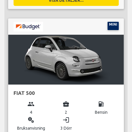
VISA DETALJER...
MINI
FIAT 500
group
business_center
local_gas_station
4
2
Bensin
miscellaneous_services
login
Bruksanvisning
3 Dörr