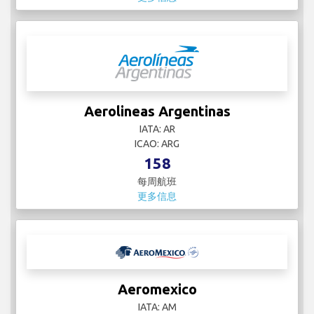
Aerolineas Argentinas
IATA: AR
ICAO: ARG
158
每周航班
更多信息
Aeromexico
IATA: AM