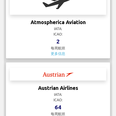
Atmospherica Aviation
IATA:
ICAO:
2
每周航班
更多信息
Austrian Airlines
IATA:
ICAO:
64
每周航班