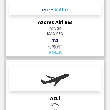
Azores Airlines
IATA: S4
ICAO: RZO
74
每周航班
更多信息
Azul
IATA:
ICAO: