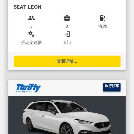
SEAT LEON
group
business_center
local_gas_station
5
3
汽油
miscellaneous_services
login
手动变速器
5 门
查看详情...
旅行轿车