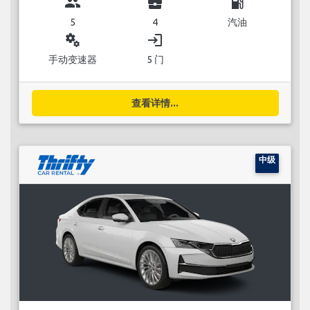
group
business_center
local_gas_station
5
4
汽油
miscellaneous_services
login
手动变速器
5 门
查看详情...
中级