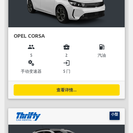
OPEL CORSA
group
business_center
local_gas_station
5
2
汽油
miscellaneous_services
login
手动变速器
5 门
查看详情...
小型