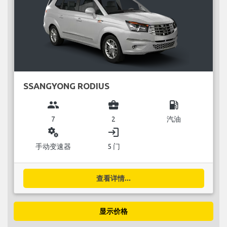
SSANGYONG RODIUS
group
business_center
local_gas_station
7
2
汽油
miscellaneous_services
login
手动变速器
5 门
查看详情...
显示价格