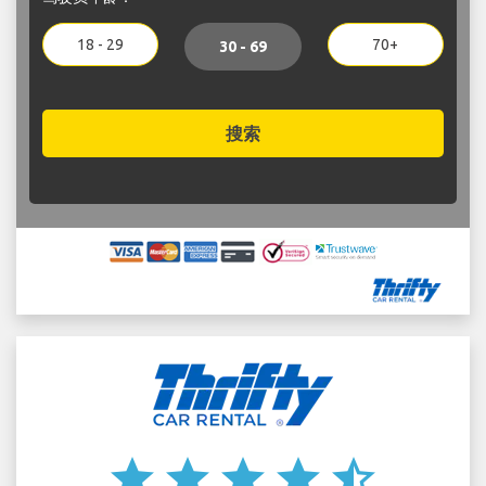
18 - 29
70+
30 - 69
搜索
star
star
star
star
star_half