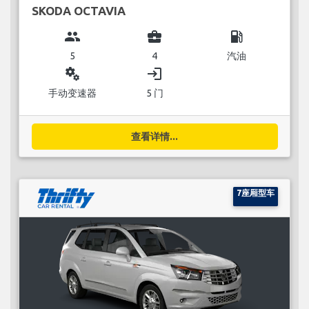
SKODA OCTAVIA
group
business_center
local_gas_station
5
4
汽油
miscellaneous_services
login
手动变速器
5 门
查看详情...
7座厢型车