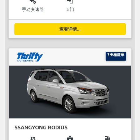
miscellaneous_services
login
手动变速器
5 门
查看详情...
7座厢型车
SSANGYONG RODIUS
group
business_center
local_gas_station