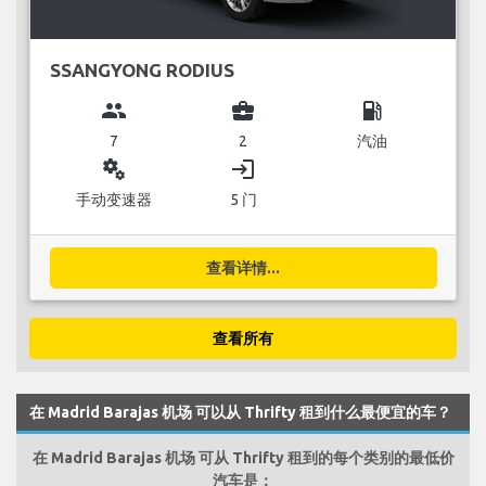
SSANGYONG RODIUS
group
business_center
local_gas_station
7
2
汽油
miscellaneous_services
login
手动变速器
5 门
查看详情...
查看所有
在 Madrid Barajas 机场 可以从 Thrifty 租到什么最便宜的车？
在 Madrid Barajas 机场 可从 Thrifty 租到的每个类别的最低价
汽车是：