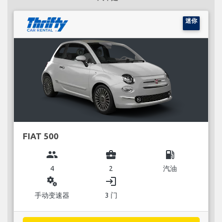
迷你
FIAT 500
group
business_center
local_gas_station
4
2
汽油
miscellaneous_services
login
手动变速器
3 门