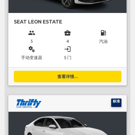
SEAT LEON ESTATE
group
business_center
local_gas_station
5
4
汽油
miscellaneous_services
login
手动变速器
5 门
查看详情...
标准