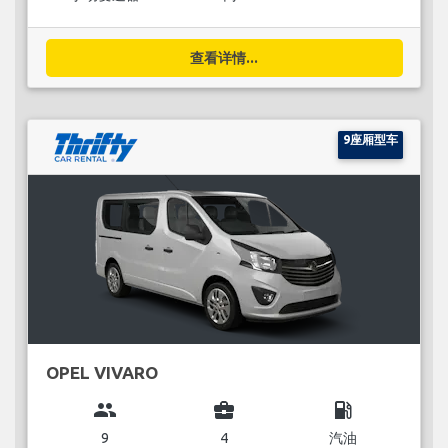
查看详情...
9座厢型车
OPEL VIVARO
group
business_center
local_gas_station
9
4
汽油