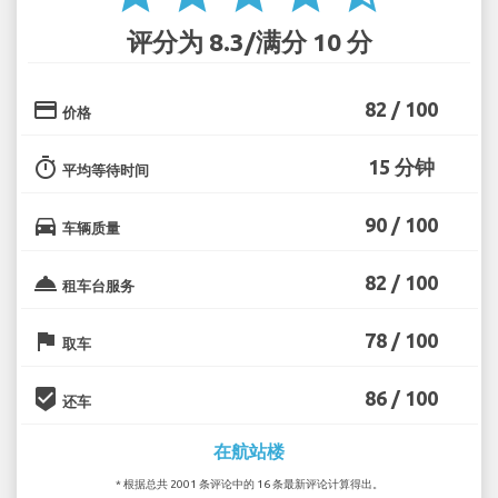
评分为 8.3/满分 10 分
credit_card
82 / 100
价格
timer
15 分钟
平均等待时间
directions_car
90 / 100
车辆质量
room_service
82 / 100
租车台服务
flag
78 / 100
取车
beenhere
86 / 100
还车
在航站楼
* 根据总共 2001 条评论中的 16 条最新评论计算得出。