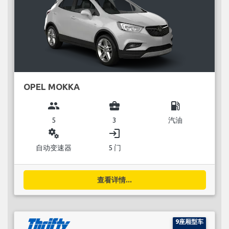
OPEL MOKKA
group
business_center
local_gas_station
5
3
汽油
miscellaneous_services
login
自动变速器
5 门
查看详情...
9座厢型车