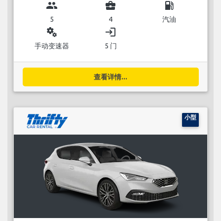
group
business_center
local_gas_station
5
4
汽油
miscellaneous_services
login
手动变速器
5 门
查看详情...
小型