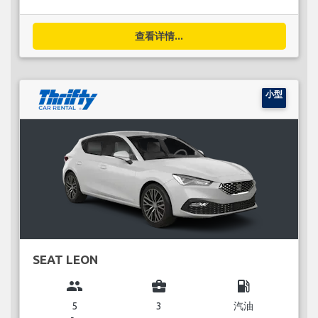
查看详情...
小型
SEAT LEON
group
business_center
local_gas_station
5
3
汽油