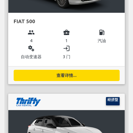
FIAT 500
group
business_center
local_gas_station
4
1
汽油
miscellaneous_services
login
自动变速器
3 门
查看详情...
经济型