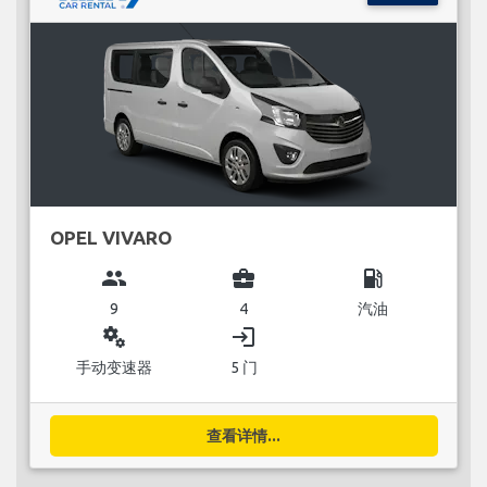
OPEL VIVARO
group
business_center
local_gas_station
9
4
汽油
miscellaneous_services
login
手动变速器
5 门
查看详情...