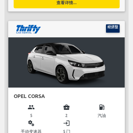
查看详情...
经济型
OPEL CORSA
group
business_center
local_gas_station
5
2
汽油
miscellaneous_services
login
手动变速器
5 门