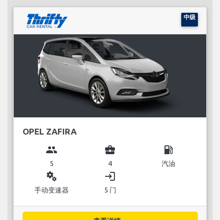
中级
OPEL ZAFIRA
group
business_center
local_gas_station
5
4
汽油
miscellaneous_services
login
手动变速器
5 门