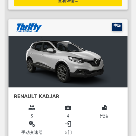
查看详情...
中级
RENAULT KADJAR
group
business_center
local_gas_station
5
4
汽油
miscellaneous_services
login
手动变速器
5 门