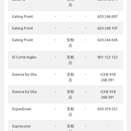
后
Eating Point
-
-
-
620 246 697
Eating Point
-
-
-
620 268 107
Eating Point
-
安检
-
620 244 636
后
El Corte Ingles
-
安检
-
901 122 122
后
Esenza by Sha
-
安检
-
+(34) 918
后
268 391
Esenza by Sha
-
安检
-
+(34) 918
后
268 391
EspacEvian
-
安检
-
620 259 252
后
Espression
-
安检
-
-