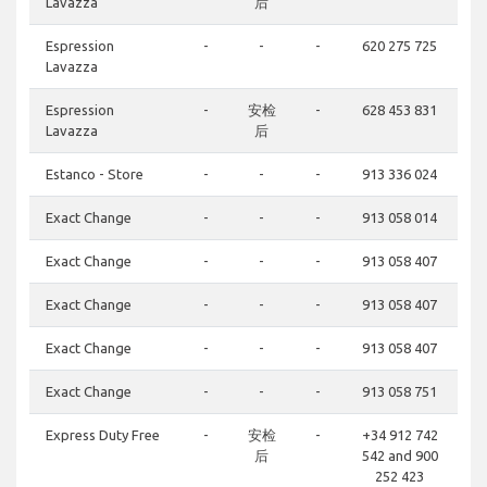
Lavazza
后
Espression
-
-
-
620 275 725
Lavazza
Espression
-
安检
-
628 453 831
Lavazza
后
Estanco - Store
-
-
-
913 336 024
Exact Change
-
-
-
913 058 014
Exact Change
-
-
-
913 058 407
Exact Change
-
-
-
913 058 407
Exact Change
-
-
-
913 058 407
Exact Change
-
-
-
913 058 751
Express Duty Free
-
安检
-
+34 912 742
后
542 and 900
252 423