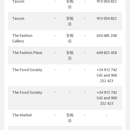
Tascon
-
安检
-
913 056 822
后
Tascon
-
安检
-
913 056 822
后
The Fashion
-
安检
-
620 685 208
Gallery
后
The Fashion Place
-
安检
-
649 825 458
后
The Food Society
-
-
-
+34 912 742
542 and 900
252 423
The Food Society
-
-
-
+34 912 742
542 and 900
252 423
The Market
-
安检
-
-
后