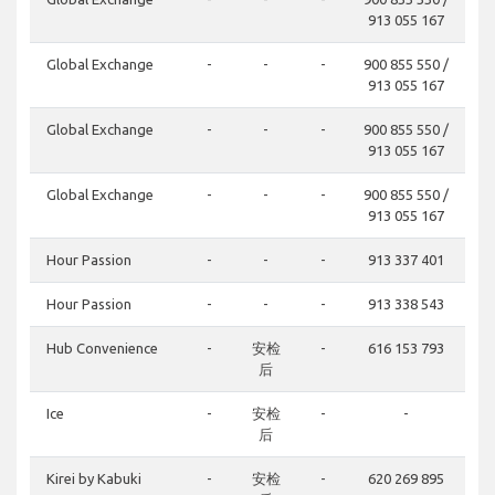
913 055 167
Global Exchange
-
-
-
900 855 550 /
913 055 167
Global Exchange
-
-
-
900 855 550 /
913 055 167
Global Exchange
-
-
-
900 855 550 /
913 055 167
Hour Passion
-
-
-
913 337 401
Hour Passion
-
-
-
913 338 543
Hub Convenience
-
安检
-
616 153 793
后
Ice
-
安检
-
-
后
Kirei by Kabuki
-
安检
-
620 269 895