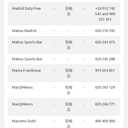
Madrid Duty Free
-
安检
-
+34 912 742
后
542 and 900
252 423
Mahou Madrid
-
-
-
620 276 392
Mahou Sports Bar
-
安检
-
620 243 473
后
Mahou Sports Bar
-
-
-
620 245 288
Mama Framboise
-
安检
-
913 054 651
后
MasQMenos
-
安检
-
620 263 129
后
MasQMenos
-
安检
-
620 266 771
后
Massimo Dutti
-
安检
-
900 456 000
后