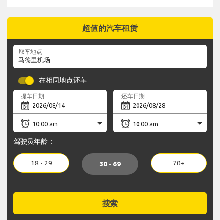
超值的汽车租赁
取车地点
在相同地点还车
提车日期
还车日期
驾驶员年龄：
18 - 29
70+
30 - 69
搜索