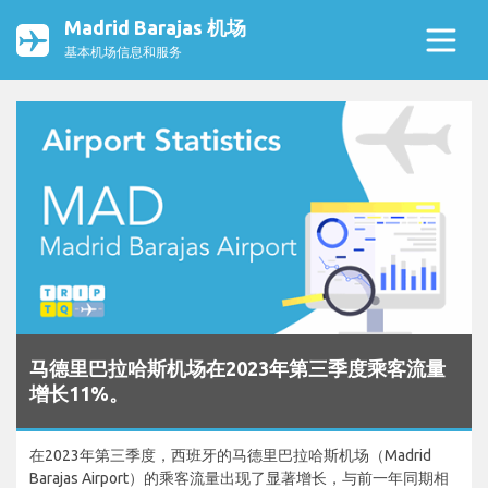
Madrid Barajas 机场
基本机场信息和服务
马德里巴拉哈斯机场在2023年第三季度乘客流量
增长11%。
在2023年第三季度，西班牙的马德里巴拉哈斯机场（Madrid
Barajas Airport）的乘客流量出现了显著增长，与前一年同期相