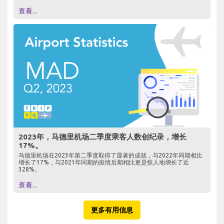
查看...
2023年，马德里机场二季度乘客人数创纪录，增长
17%。
马德里机场在2023年第二季度取得了显著的成就，与2022年同期相比
增长了17%，与2021年同期的疫情后期相比更是惊人地增长了近
328%。
查看...
更多有用信息