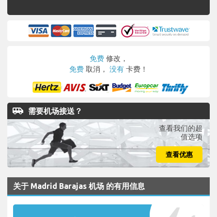
免费
修改，
免费
取消，
没有
卡费！
airport_shuttle
需要机场接送？
查看我们的超
值选项
查看优惠
关于 Madrid Barajas 机场 的有用信息