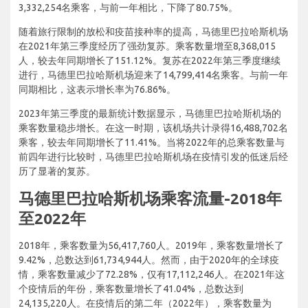
3,332,254名乘客，与前一年相比，下降了80.75%。
随着旅行限制的放松和疫苗接种率的提高，马德里巴拉哈斯机场
在2021年第三季度经历了强劲复苏。乘客数量增至8,368,015
人，较去年同期增长了151.12%。复苏在2022年第三季度继续
进行，马德里巴拉哈斯机场迎来了14,799,414名乘客。与前一年
同期相比，这表示增长率为76.86%。
2023年第三季度的最新统计数据显示，马德里巴拉哈斯机场的
乘客数量稳步增长。在这一时期，该机场共计录得16,488,702名
乘客，较去年同期增长了11.41%。当将2022年的总乘客数量与
前四年进行比较时，马德里巴拉哈斯机场在疫情引发的低迷后经
历了显著的复苏。
马德里巴拉哈斯机场乘客流量-2018年
至2022年
2018年，乘客数量为56,417,760人。2019年，乘客数量增长了
9.42%，总数达到61,734,944人。然而，由于2020年的全球疫
情，乘客数量减少了72.28%，仅有17,112,246人。在2021年这
个疫情后的年份，乘客数量增长了41.04%，总数达到
24,135,220人。在疫情后的第二年（2022年），乘客数量为