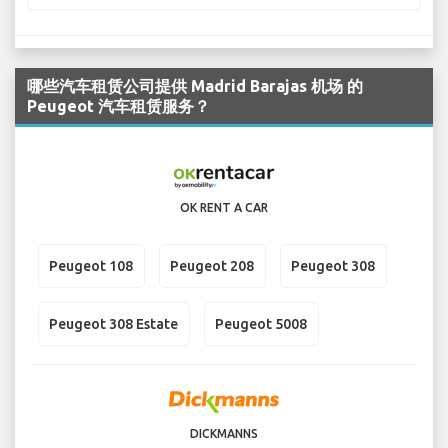
哪些汽车租赁公司提供 Madrid Barajas 机场 的
Peugeot 汽车租赁服务？
OK RENT A CAR
Peugeot 108
Peugeot 208
Peugeot 308
Peugeot 308 Estate
Peugeot 5008
DICKMANNS