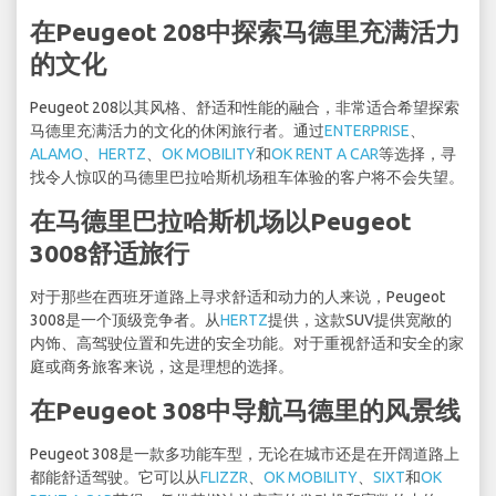
在Peugeot 208中探索马德里充满活力
的文化
Peugeot 208以其风格、舒适和性能的融合，非常适合希望探索
马德里充满活力的文化的休闲旅行者。通过
ENTERPRISE
、
ALAMO
、
HERTZ
、
OK MOBILITY
和
OK RENT A CAR
等选择，寻
找令人惊叹的马德里巴拉哈斯机场租车体验的客户将不会失望。
在马德里巴拉哈斯机场以Peugeot
3008舒适旅行
对于那些在西班牙道路上寻求舒适和动力的人来说，Peugeot
3008是一个顶级竞争者。从
HERTZ
提供，这款SUV提供宽敞的
内饰、高驾驶位置和先进的安全功能。对于重视舒适和安全的家
庭或商务旅客来说，这是理想的选择。
在Peugeot 308中导航马德里的风景线
Peugeot 308是一款多功能车型，无论在城市还是在开阔道路上
都能舒适驾驶。它可以从
FLIZZR
、
OK MOBILITY
、
SIXT
和
OK