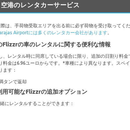
rajas 空港のレンタカーサービス
た際は、手荷物受取エリアを出る前に必ず荷物を受け取ってく
 Barajas Airportには多くのレンタカー会社があります
。
portでのFlizzrの車のレンタルに関する便利な情報
し、レンタル時に同席している場合に限り、追加の日割り料金
料金は6.96ユーロからです。*車種により異なります。スペ
ります：
満タンで返却
portで利用可能なFlizzrの追加オプション
と一緒にレンタルすることができます：