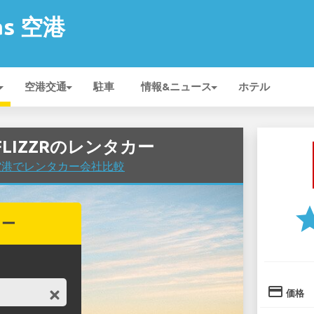
jas 空港
空港交通
駐車
情報&ニュース
ホテル
港のFLIZZRのレンタカー
jas 空港でレンタカー会社比較
st
カー
credit_card
価格