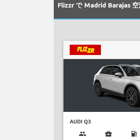
Flizzr で Madrid B
AUDI Q3
group
business_center
local_gas_station