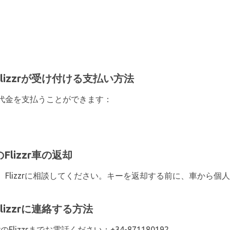
ortでFlizzrが受け付ける支払い方法
代金を支払うことができます：
tでのFlizzr車の返却
Flizzrに相談してください。キーを返却する前に、車から個
rtでFlizzrに連絡する方法
rtのFlizzrまでお電話ください：+34-871180192。