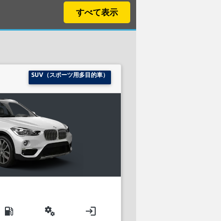
すべて表示
SUV（スポーツ用多目的車）
local_gas_station
miscellaneous_services
login