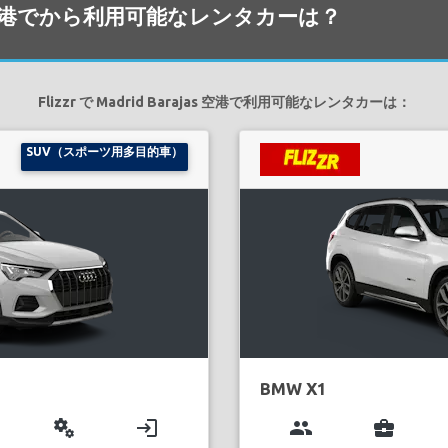
arajas 空港でから利用可能なレンタカーは？
Flizzr で Madrid Barajas 空港で利用可能なレンタカーは：
SUV（スポーツ用多目的車）
BMW X1
miscellaneous_services
login
group
business_center