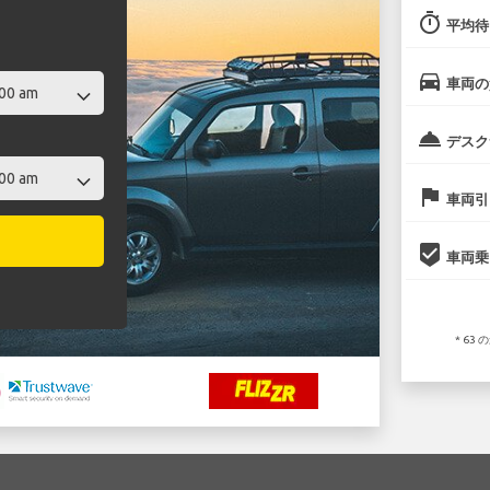
timer
平均待
directions_car
車両の
room_service
デスク
flag
車両引
beenhere
車両乗
* 6