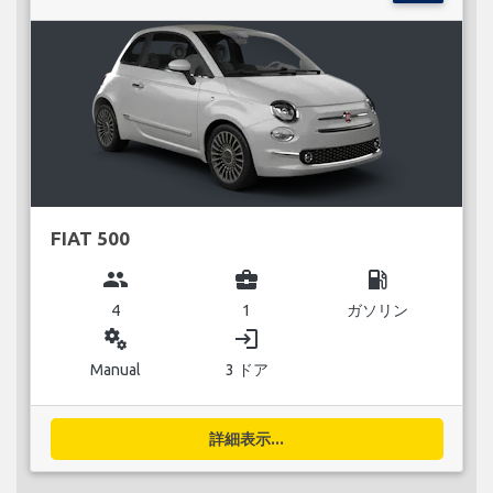
FIAT 500
group
business_center
local_gas_station
4
1
ガソリン
miscellaneous_services
login
Manual
3 ドア
詳細表示...