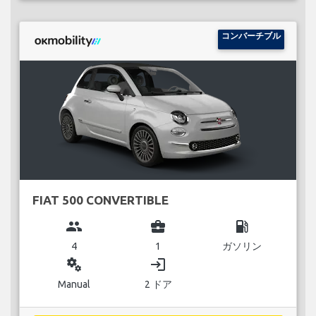
コンバーチブル
FIAT 500 CONVERTIBLE
group
business_center
local_gas_station
4
1
ガソリン
miscellaneous_services
login
Manual
2 ドア