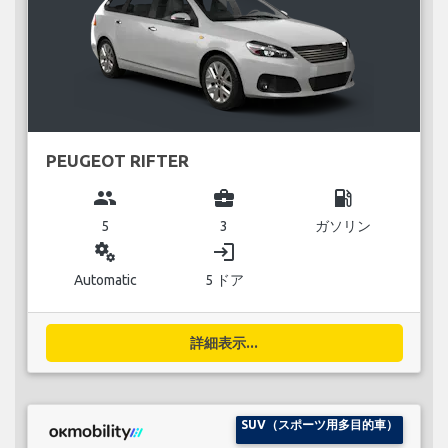
PEUGEOT RIFTER
group
business_center
local_gas_station
5
3
ガソリン
miscellaneous_services
login
Automatic
5 ドア
詳細表示...
SUV（スポーツ用多目的車）