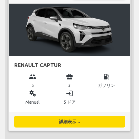
RENAULT CAPTUR
group
business_center
local_gas_station
5
3
ガソリン
miscellaneous_services
login
Manual
5 ドア
詳細表示...