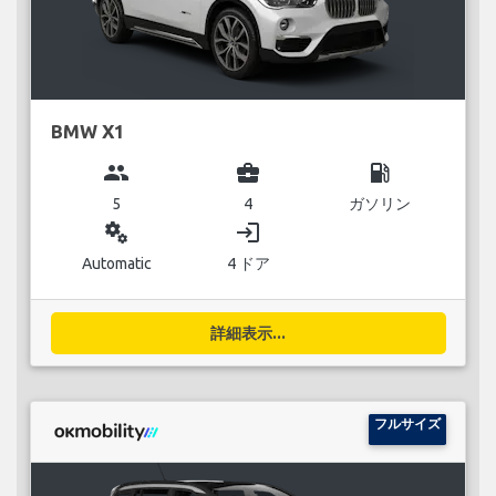
BMW X1
group
business_center
local_gas_station
5
4
ガソリン
miscellaneous_services
login
Automatic
4 ドア
詳細表示...
フルサイズ