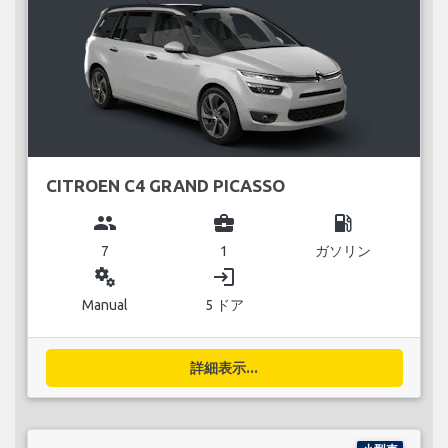
CITROEN C4 GRAND PICASSO
group
business_center
local_gas_station
7
1
ガソリン
miscellaneous_services
login
Manual
5 ドア
詳細表示...