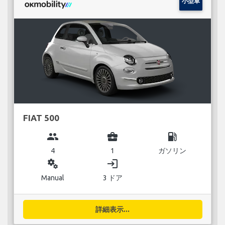
小型車
FIAT 500
group
business_center
local_gas_station
4
1
ガソリン
miscellaneous_services
login
Manual
3 ドア
詳細表示...