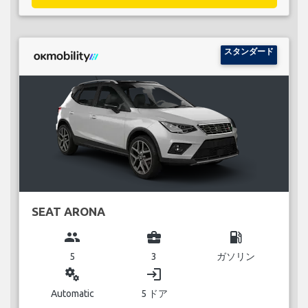
スタンダード
SEAT ARONA
group
business_center
local_gas_station
5
3
ガソリン
miscellaneous_services
login
Automatic
5 ドア