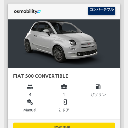
コンバーチブル
FIAT 500 CONVERTIBLE
group
business_center
local_gas_station
4
1
ガソリン
miscellaneous_services
login
Manual
2 ドア
詳細表示...