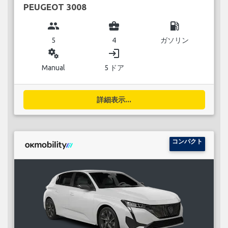
PEUGEOT 3008
group
business_center
local_gas_station
5
4
ガソリン
miscellaneous_services
login
Manual
5 ドア
詳細表示...
コンパクト