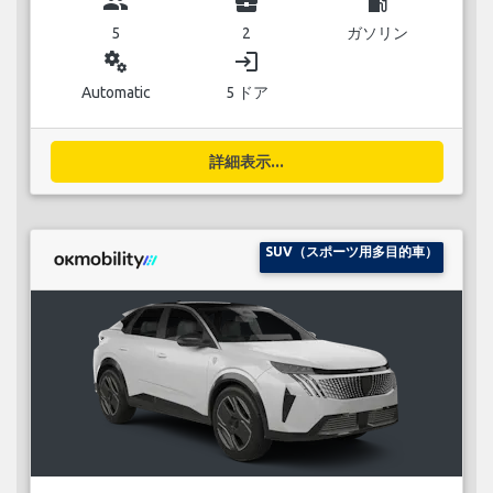
group
business_center
local_gas_station
5
2
ガソリン
miscellaneous_services
login
Automatic
5 ドア
詳細表示...
SUV（スポーツ用多目的車）