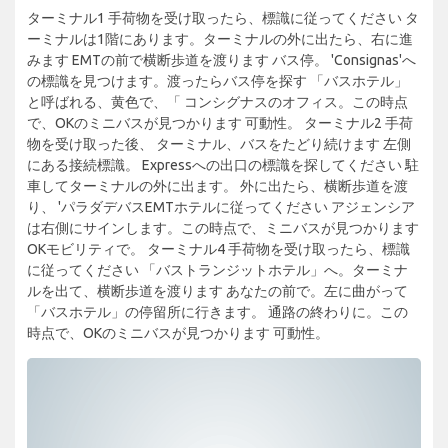
ターミナル1 手荷物を受け取ったら、標識に従ってください タ
ーミナルは1階にあります。ターミナルの外に出たら、右に進
みます EMTの前で横断歩道を渡ります バス停。 'Consignas'へ
の標識を見つけます。渡ったらバス停を探す 「バスホテル」
と呼ばれる、黄色で、「 コンシグナスのオフィス。この時点
で、OKのミニバスが見つかります 可動性。 ターミナル2 手荷
物を受け取った後、 ターミナル、バスをたどり続けます 左側
にある接続標識。 Expressへの出口の標識を探してください 駐
車してターミナルの外に出ます。 外に出たら、横断歩道を渡
り、 'パラダデバスEMTホテルに従ってください アジェンシア
は右側にサインします。この時点で、ミニバスが見つかります
OKモビリティで。 ターミナル4 手荷物を受け取ったら、標識
に従ってください 「バストランジットホテル」へ。ターミナ
ルを出て、横断歩道を渡ります あなたの前で。左に曲がって
「バスホテル」の停留所に行きます。 通路の終わりに。この
時点で、OKのミニバスが見つかります 可動性。