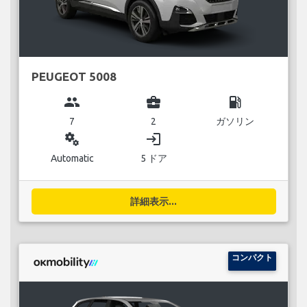
PEUGEOT 5008
group
business_center
local_gas_station
7
2
ガソリン
miscellaneous_services
login
Automatic
5 ドア
詳細表示...
コンパクト