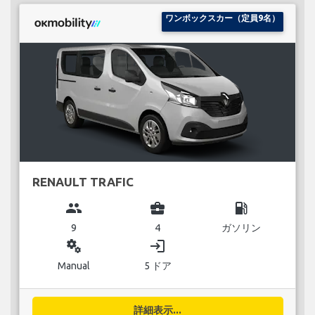
ワンボックスカー（定員9名）
RENAULT TRAFIC
group
business_center
local_gas_station
9
4
ガソリン
miscellaneous_services
login
Manual
5 ドア
詳細表示...