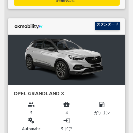
スタンダード
OPEL GRANDLAND X
group
business_center
local_gas_station
5
4
ガソリン
miscellaneous_services
login
Automatic
5 ドア