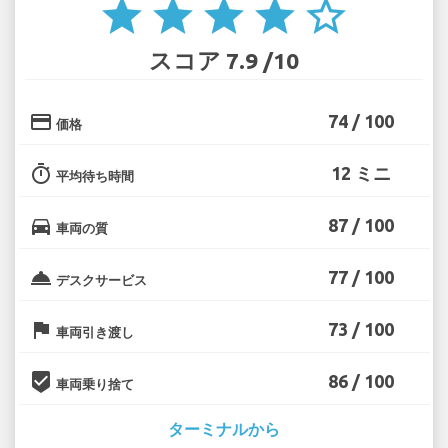
star
star
star
star
star_border
スコア 7.9 /10
credit_card
74 / 100
価格
timer
12 ミニ
平均待ち時間
directions_car
87 / 100
車両の質
room_service
77 / 100
デスクサービス
flag
73 / 100
車両引き渡し
beenhere
86 / 100
車両乗り捨て
ターミナルから