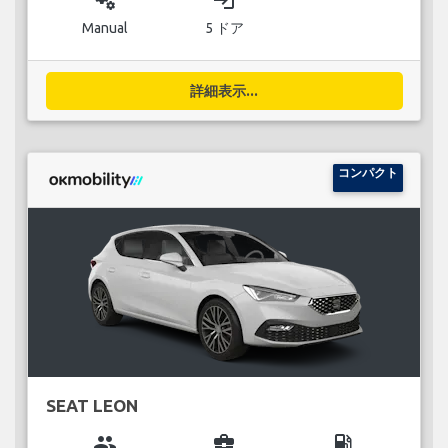
miscellaneous_services
login
Manual
5 ドア
詳細表示...
コンパクト
SEAT LEON
group
business_center
local_gas_station