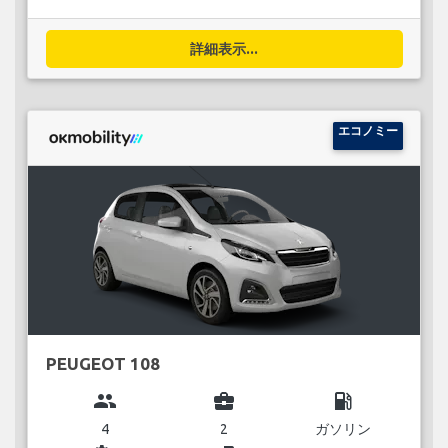
詳細表示...
エコノミー
PEUGEOT 108
group
business_center
local_gas_station
4
2
ガソリン