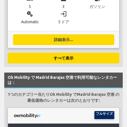
5
3
ガソリン
miscellaneous_services
login
Automatic
5 ドア
詳細表示...
すべて表示
Ok Mobility で Madrid Barajas 空港で利用可能なレンタカー
は：
1つのカテゴリー当たりOk Mobility でMadrid Barajas 空港 の
最低価格のレンタカーは次のとおりです:
フルサイズ