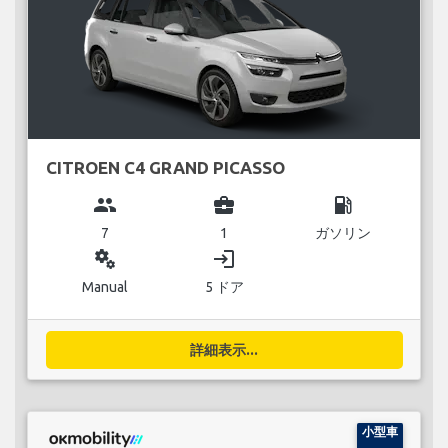
CITROEN C4 GRAND PICASSO
group
business_center
local_gas_station
7
1
ガソリン
miscellaneous_services
login
Manual
5 ドア
詳細表示...
小型車