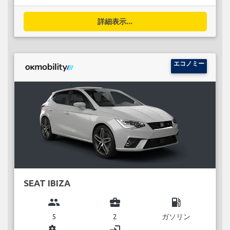
詳細表示...
エコノミー
SEAT IBIZA
group
business_center
local_gas_station
5
2
ガソリン