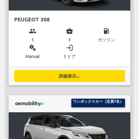
PEUGEOT 308
group
business_center
local_gas_station
5
3
ガソリン
miscellaneous_services
login
Manual
5 ドア
詳細表示...
ワンボックスカー（定員7名）