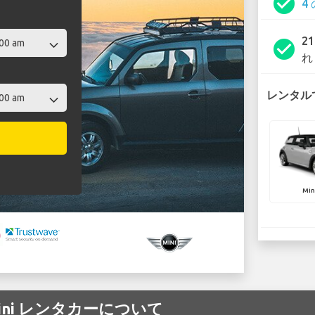
check_circle
4
2
check_circle
れ
レンタルで
Min
の Mini レンタカーについて