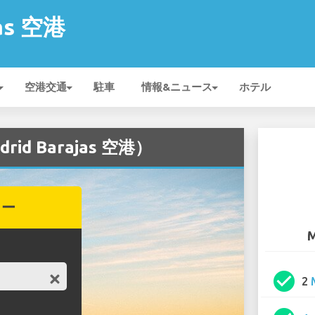
jas 空港
空港交通
駐車
情報&ニュース
ホテル
id Barajas 空港）
カー
M
check_circle
2