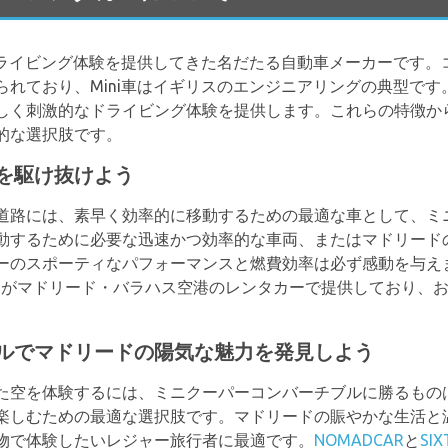
たドライビング体験を提供してきた名だたる自動車メーカーです
られており、Mini車はイギリスのエンジニアリングの典型で
しく刺激的なドライビング体験を提供します。これらの特徴か
的な選択肢です。
を駆け抜けよう
道路には、素早く効率的に移動するための最適な車として、ミ
動するために必要な迅速かつ効率的な車両、またはマドリード
ーのスポーティなパフォーマンスと燃費効率は必ず感動を与え
S
がマドリード・バラハス空港のレンタカーで提供しており、
。
ルでマドリードの陽気な魅力を発見しよう
た空を体験するには、ミニクーパーコンバーチブルに勝るもの
楽しむための最適な選択肢です。マドリードの賑やかな生活と
物で体験したいレジャー旅行者に最適です。
NOMADCAR
と
SIX