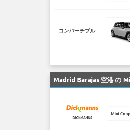
コンバーチブル
Madrid Barajas 
Mini Coo
DICKMANNS