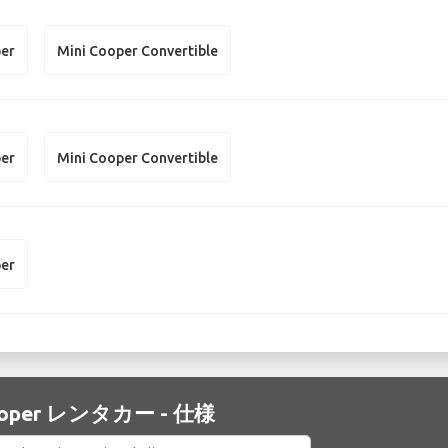
per
Mini Cooper Convertible
per
Mini Cooper Convertible
per
Cooper レンタカー - 仕様