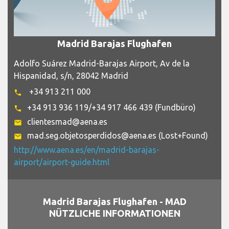
Madrid Barajas Flughafen
Adolfo Suárez Madrid-Barajas Airport, Av de la
Hispanidad, s/n, 28042 Madrid
+34 913 211 000
phone
+34 913 936 119/+34 917 466 439 (Fundbüro)
phone
clientesmad@aena.es
email
mad.seg.objetosperdidos@aena.es (Lost+Found)
email
http://www.aena.es/en/madrid-barajas-
airport/airport-guide.html
Madrid Barajas Flughafen - MAD
NÜTZLICHE INFORMATIONEN