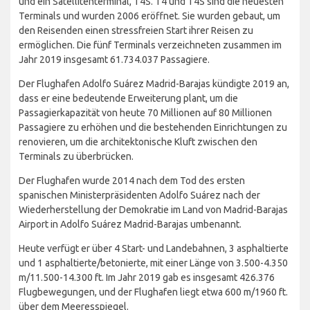
und ein Satellitenterminal, T4S. T4 und T4S sind die neuesten
Terminals und wurden 2006 eröffnet. Sie wurden gebaut, um
den Reisenden einen stressfreien Start ihrer Reisen zu
ermöglichen. Die fünf Terminals verzeichneten zusammen im
Jahr 2019 insgesamt 61.734.037 Passagiere.
Der Flughafen Adolfo Suárez Madrid-Barajas kündigte 2019 an,
dass er eine bedeutende Erweiterung plant, um die
Passagierkapazität von heute 70 Millionen auf 80 Millionen
Passagiere zu erhöhen und die bestehenden Einrichtungen zu
renovieren, um die architektonische Kluft zwischen den
Terminals zu überbrücken.
Der Flughafen wurde 2014 nach dem Tod des ersten
spanischen Ministerpräsidenten Adolfo Suárez nach der
Wiederherstellung der Demokratie im Land von Madrid-Barajas
Airport in Adolfo Suárez Madrid-Barajas umbenannt.
Heute verfügt er über 4 Start- und Landebahnen, 3 asphaltierte
und 1 asphaltierte/betonierte, mit einer Länge von 3.500-4.350
m/11.500-14.300 ft. Im Jahr 2019 gab es insgesamt 426.376
Flugbewegungen, und der Flughafen liegt etwa 600 m/1960 ft.
über dem Meeresspiegel.