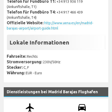
Telefon für Fundbüro T1:
+34 913 936 119
(Ankunftshalle, T1)
Telefon für Fundbüro T4:
+34 917 466 439
(Ankunftshalle, T4)
Offizielle Website:
http://www.aena.es/en/madrid-
barajas-airport/airport-guide.html
Lokale Informationen
Fahrseite:
Rechts
Stromversorgung:
230V/50Hz
Stecker:
C, F
Währung:
EUR - Euro
Dienstleistungen bei Madrid Barajas Flughafen
airplanemode_active
drive_eta