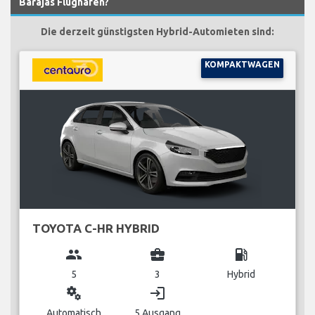
Barajas Flughafen?
Die derzeit günstigsten Hybrid-Automieten sind:
KOMPAKTWAGEN
TOYOTA C-HR HYBRID
group
business_center
local_gas_station
5
3
Hybrid
miscellaneous_services
login
Automatisch
5 Ausgang