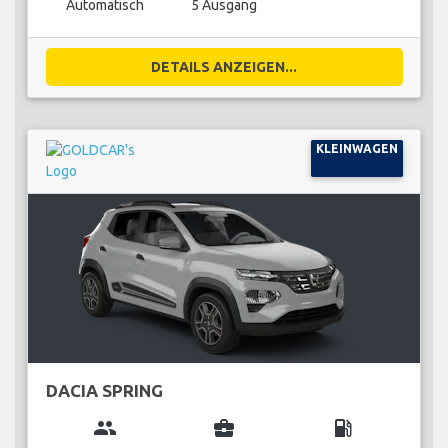
Automatisch
5 Ausgang
DETAILS ANZEIGEN...
KLEINWAGEN
DACIA SPRING
group
business_center
local_gas_station