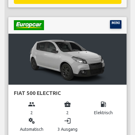
MINI
FIAT 500 ELECTRIC
group
business_center
local_gas_station
2
2
Elektrisch
miscellaneous_services
login
Automatisch
3 Ausgang