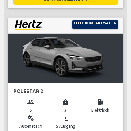
ELITE KOMPAKTWAGEN
POLESTAR 2
group
business_center
local_gas_station
5
3
Elektrisch
miscellaneous_services
login
Automatisch
5 Ausgang