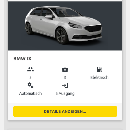
BMW IX
group
business_center
local_gas_station
5
3
Elektrisch
miscellaneous_services
login
Automatisch
5 Ausgang
DETAILS ANZEIGEN...