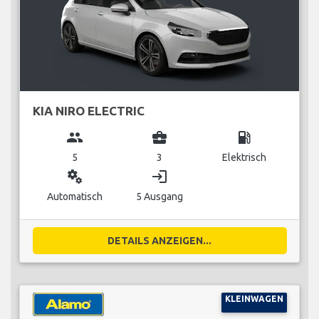
KIA NIRO ELECTRIC
group
business_center
local_gas_station
5
3
Elektrisch
miscellaneous_services
login
Automatisch
5 Ausgang
DETAILS ANZEIGEN...
KLEINWAGEN