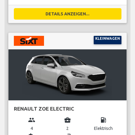
DETAILS ANZEIGEN...
KLEINWAGEN
RENAULT ZOE ELECTRIC
group
business_center
local_gas_station
4
2
Elektrisch