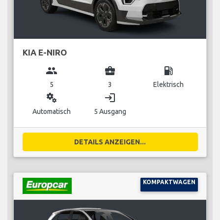
KIA E-NIRO
group
business_center
local_gas_station
5
3
Elektrisch
miscellaneous_services
login
Automatisch
5 Ausgang
DETAILS ANZEIGEN...
KOMPAKTWAGEN