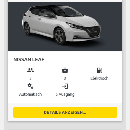
NISSAN LEAF
group
business_center
local_gas_station
5
3
Elektrisch
miscellaneous_services
login
Automatisch
5 Ausgang
DETAILS ANZEIGEN...