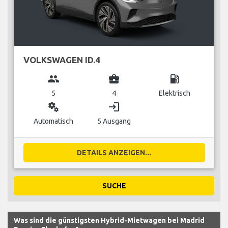
VOLKSWAGEN ID.4
group
business_center
local_gas_station
5
4
Elektrisch
miscellaneous_services
login
Automatisch
5 Ausgang
DETAILS ANZEIGEN...
SUCHE
Was sind die günstigsten Hybrid-Mietwagen bei Madrid