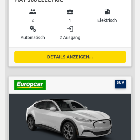
group
business_center
local_gas_station
2
1
Elektrisch
miscellaneous_services
login
Automatisch
2 Ausgang
DETAILS ANZEIGEN...
SUV