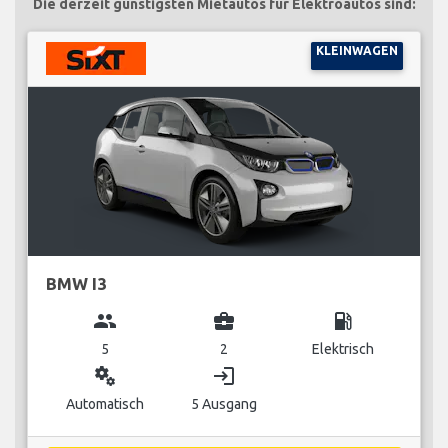
Die derzeit günstigsten Mietautos für Elektroautos sind:
KLEINWAGEN
BMW I3
group
business_center
local_gas_station
5
2
Elektrisch
miscellaneous_services
login
Automatisch
5 Ausgang