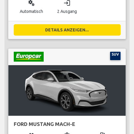
miscellaneous_services
login
Automatisch
2 Ausgang
DETAILS ANZEIGEN...
SUV
FORD MUSTANG MACH-E