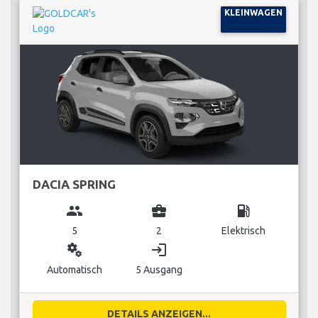
KLEINWAGEN
DACIA SPRING
group
business_center
local_gas_station
5
2
Elektrisch
miscellaneous_services
login
Automatisch
5 Ausgang
DETAILS ANZEIGEN...