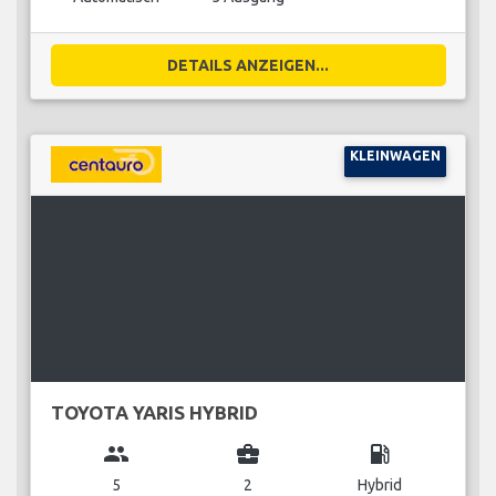
DETAILS ANZEIGEN...
KLEINWAGEN
TOYOTA YARIS HYBRID
group
business_center
local_gas_station
5
2
Hybrid