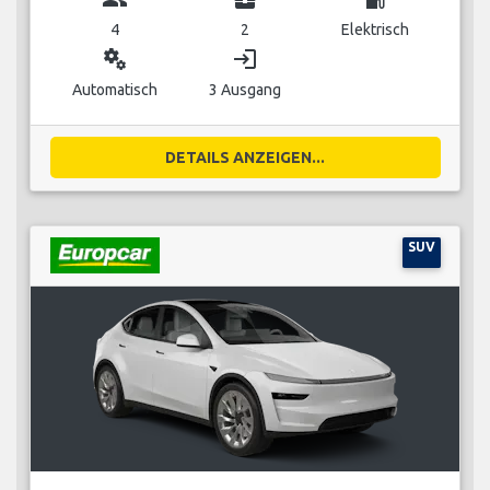
4
2
Elektrisch
miscellaneous_services
login
Automatisch
3 Ausgang
DETAILS ANZEIGEN...
SUV