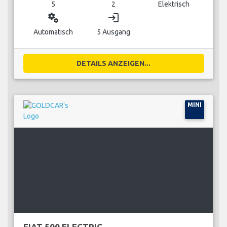
5
2
Elektrisch
miscellaneous_services
login
Automatisch
5 Ausgang
DETAILS ANZEIGEN...
MINI
FIAT 500 ELECTRIC