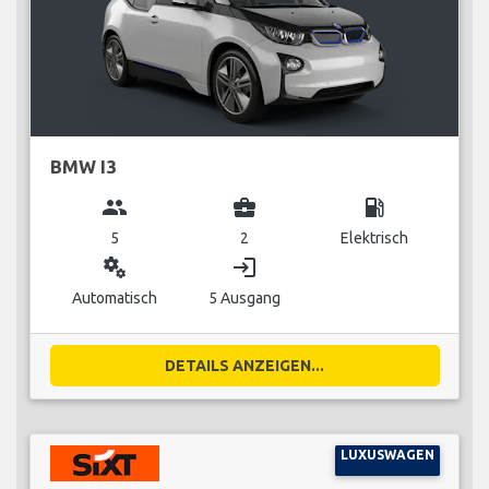
BMW I3
group
business_center
local_gas_station
5
2
Elektrisch
miscellaneous_services
login
Automatisch
5 Ausgang
DETAILS ANZEIGEN...
LUXUSWAGEN