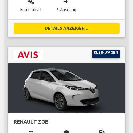
miscellaneous_services
login
Automatisch
3 Ausgang
DETAILS ANZEIGEN...
KLEINWAGEN
RENAULT ZOE
group
business_center
local_gas_station