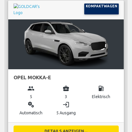
KOMPAKTWAGEN
OPEL MOKKA-E
group
business_center
local_gas_station
5
3
Elektrisch
miscellaneous_services
login
Automatisch
5 Ausgang
DETAILS ANZEIGEN...