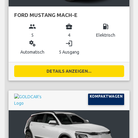
FORD MUSTANG MACH-E
group
business_center
local_gas_station
5
4
Elektrisch
miscellaneous_services
login
Automatisch
5 Ausgang
DETAILS ANZEIGEN...
KOMPAKTWAGEN