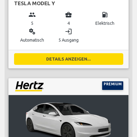
TESLA MODEL Y
group
business_center
local_gas_station
5
4
Elektrisch
miscellaneous_services
login
Automatisch
5 Ausgang
DETAILS ANZEIGEN...
PREMIUM