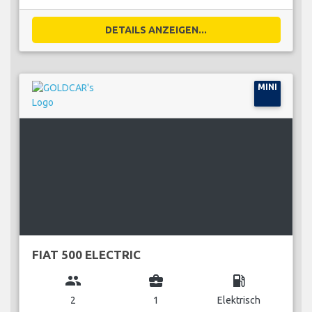
DETAILS ANZEIGEN...
MINI
FIAT 500 ELECTRIC
group
business_center
local_gas_station
2
1
Elektrisch