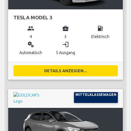
TESLA MODEL 3
group
business_center
local_gas_station
4
3
Elektrisch
miscellaneous_services
login
Automatisch
5 Ausgang
DETAILS ANZEIGEN...
MITTELKLASSEWAGEN