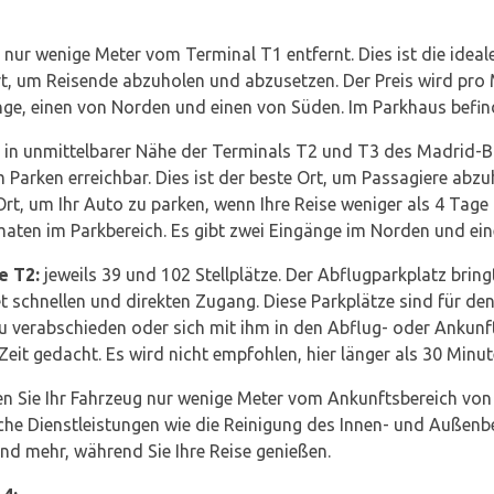
h nur wenige Meter vom Terminal T1 entfernt. Dies ist die idea
rt, um Reisende abzuholen und abzusetzen. Der Preis wird pro
änge, einen von Norden und einen von Süden. Im Parkhaus befi
ch in unmittelbarer Nähe der Terminals T2 und T3 des Madrid-B
Parken erreichbar. Dies ist der beste Ort, um Passagiere abzu
rt, um Ihr Auto zu parken, wenn Ihre Reise weniger als 4 Tage 
aten im Parkbereich. Es gibt zwei Eingänge im Norden und ein
e T2:
jeweils 39 und 102 Stellplätze. Der Abflugparkplatz bring
 schnellen und direkten Zugang. Diese Parkplätze sind für den
u verabschieden oder sich mit ihm in den Abflug- oder Ankunf
 Zeit gedacht. Es wird nicht empfohlen, hier länger als 30 Minu
n Sie Ihr Fahrzeug nur wenige Meter vom Ankunftsbereich vo
che Dienstleistungen wie die Reinigung des Innen- und Außenb
nd mehr, während Sie Ihre Reise genießen.