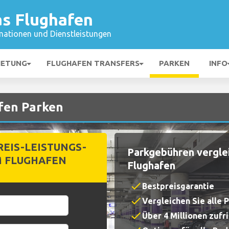
as Flughafen
mationen und Dienstleistungen
IETUNG
FLUGHAFEN TRANSFERS
PARKEN
INFO
fen Parken
EIS-LEISTUNGS-
Parkgebühren verglei
M FLUGHAFEN
Flughafen
check
Bestpreisgarantie
check
Vergleichen Sie alle 
check
Über 4 Millionen zuf