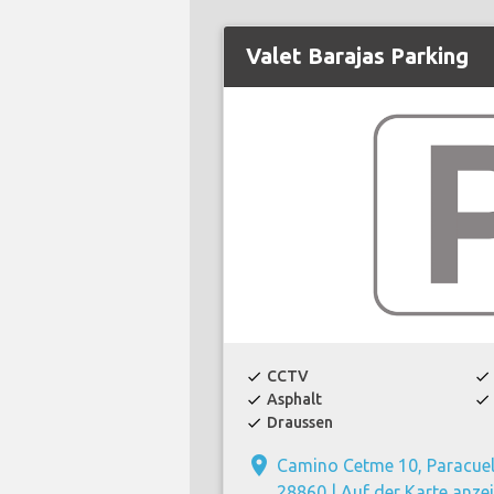
Valet Barajas Parking
CCTV
check
check
Asphalt
check
check
Draussen
check
place
Camino Cetme 10, Paracue
28860 |
Auf der Karte anze