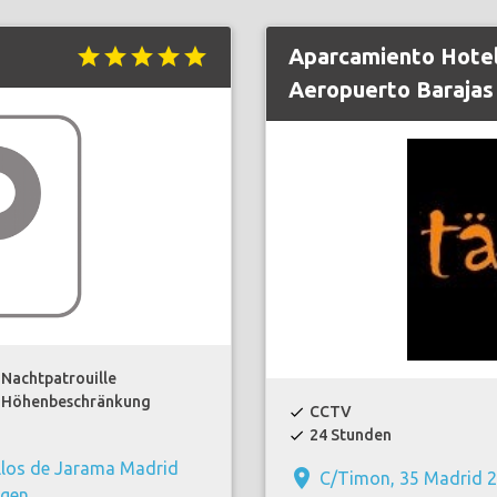
star
star
star
star
star
Aparcamiento Hote
Aeropuerto Barajas
Nachtpatrouille
Höhenbeschränkung
CCTV
check
24 Stunden
check
llos de Jarama Madrid
place
C/Timon, 35 Madrid 
igen