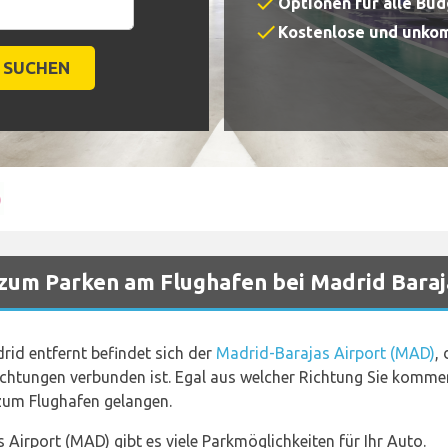
check
Optionen für alle Bu
check
Kostenlose und unkom
 zum Parken am Flughafen bei Madrid Baraj
id entfernt befindet sich der
Madrid-Barajas Airport (MAD)
,
Richtungen verbunden ist. Egal aus welcher Richtung Sie komm
zum Flughafen gelangen.
irport (MAD) gibt es viele Parkmöglichkeiten für Ihr Auto.