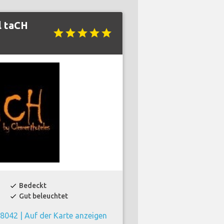
l taCH
star
star
star
star
star
Bedeckt
check
Gut beleuchtet
check
28042 |
Auf der Karte anzeigen