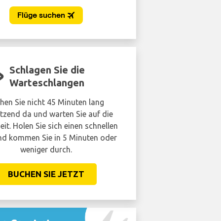
Schlagen Sie die
Lounge wie
Warteschlangen
hen Sie nicht 45 Minuten lang
Vermeiden Sie die Mens
tzend da und warten Sie auf die
Erhalten Sie ermäßigten Zu
eit. Holen Sie sich einen schnellen
Flughafenlounge. Es ist nich
d kommen Sie in 5 Minuten oder
Sie vielleicht den
weniger durch.
BUCHEN SIE JE
BUCHEN SIE JETZT