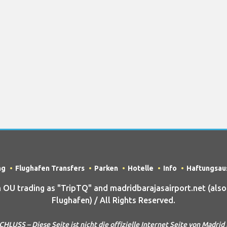
ng
Flughafen Transfers
Parken
Hotelle
Info
Haftungsau
U trading as "TripTQ" and madridbarajasairport.net (also
Flughafen) / All Rights Reserved.
SS – Diese Seite ist nicht die offizielle Internet Seite von Madrid 