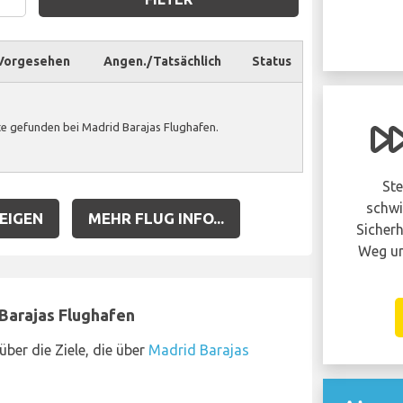
Vorgesehen
Angen./Tatsächlich
Status
Hatte Ihr flug
e gefunden bei Madrid Barajas Flughafen.
verspätung oder
wurde er annulliert?
Ste
Sie haben möglicherweise anspruch auf
schwi
EIGEN
MEHR FLUG INFO...
eine entschädigung von bis zu 600 EUR
Sicherh
pro person in Ihrer gruppe..
Weg un
BEANSPRUCHE JETZT!
 Barajas Flughafen
über die Ziele, die über
Madrid Barajas