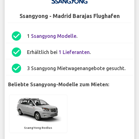
Ssangyong - Madrid Barajas Flughafen
check_circle
1
Ssangyong Modelle
.
check_circle
Erhältlich bei
1 Lieferanten
.
check_circle
3 Ssangyong Mietwagenangebote gesucht.
Beliebte Ssangyong-Modelle zum Mieten:
SsangYong Rodius