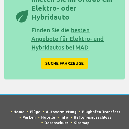
Elektro- oder
eco
Hybridauto
Finden Sie die
besten
Angebote für Elektro- und
Hybridautos bei MAD
SUCHE FAHRZEUGE
Home
Flüge
Autovermietung
Flughafen Transfers
Parken
Hotelle
Info
Haftungsausschluss
Datenschutz
Sitemap