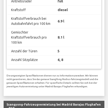
Antriebsräder
full
Kraftstoff
diesel
Kraftstoffverbrauch bei
6.9 l
Autobahnfahrt pro 100 km
Gemischter
Kraftstoffverbrauch pro
8.1 l
100 km
Anzahl der Türen
5
Anzahl Sitzplätze
6, 8
Die angezeigten Spezifikationen dienen nur zu Informationszwecken. Wir können
nicht garantieren, dass Sie das genaue SsangYong Rodius-Fahrzeugmodell und die
genauen Spezifikationen erhalten. Für spezifische Details sollten Sie sich bei der
jeweiligen Autovermietung unter Madrid Barajas Flughafen erkundigen.
Ssangyong-Fahrzeugvermietung bei Madrid Barajas Flughafen